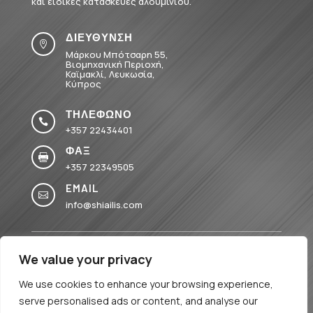
και ειδικές κατασκευές αλουμινίου.
ΔΙΕΥΘΥΝΣΗ

Μάρκου Μπότσαρη 55,
Βιομηχανική Περιοχή,
Καϊμακλί, Λευκωσία,
Κύπρος
ΤΗΛΕΦΩΝΟ

+357 22434401
ΦΑΞ

+357 22349505
EMAIL

info@shiailis.com
We value your privacy
We use cookies to enhance your browsing experience,
serve personalised ads or content, and analyse our
TERMS & PRIVACY